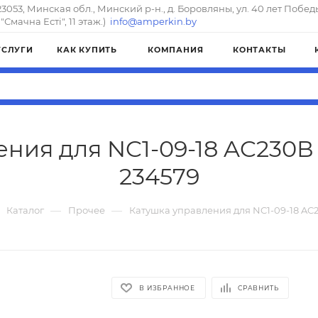
23053, Минская обл., Минский р-н., д. Боровляны, ул. 40 лет Побед
"Смачна Естi", 11 этаж.)
info@amperkin.by
УСЛУГИ
КАК КУПИТЬ
КОМПАНИЯ
КОНТАКТЫ
ния для NC1-09-18 AC230В 5
234579
—
—
Каталог
Прочее
Катушка управления для NC1-09-18 AC2
В ИЗБРАННОЕ
СРАВНИТЬ