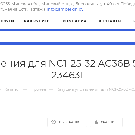
23053, Минская обл., Минский р-н., д. Боровляны, ул. 40 лет Побед
"Смачна Естi", 11 этаж.)
info@amperkin.by
УСЛУГИ
КАК КУПИТЬ
КОМПАНИЯ
КОНТАКТЫ
ния для NC1-25-32 AC36В 5
234631
—
—
—
Каталог
Прочее
Катушка управления для NC1-25-32 AC3
В ИЗБРАННОЕ
СРАВНИТЬ