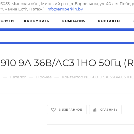
23053, Минская обл., Минский р-н., д. Боровляны, ул. 40 лет Побед
"Смачна Естi", 11 этаж.)
info@amperkin.by
УСЛУГИ
КАК КУПИТЬ
КОМПАНИЯ
КОНТАКТЫ
910 9А 36В/АС3 1НО 50Гц (R)
—
—
—
Каталог
Прочее
Контактор NC1-0910 9А 36В/АС3 1НО 
В ИЗБРАННОЕ
СРАВНИТЬ