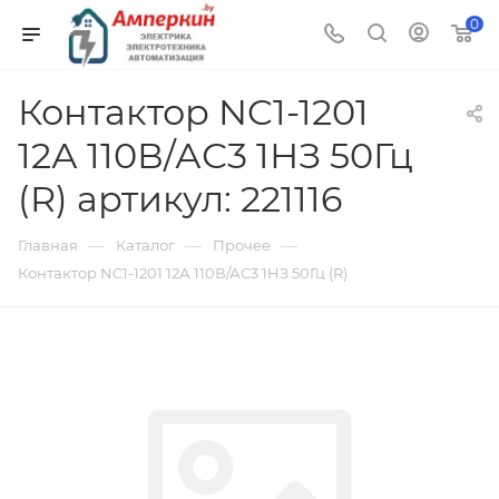
0
Контактор NC1-1201
12А 110В/АС3 1НЗ 50Гц
(R) артикул: 221116
—
—
—
Главная
Каталог
Прочее
Контактор NC1-1201 12А 110В/АС3 1НЗ 50Гц (R)