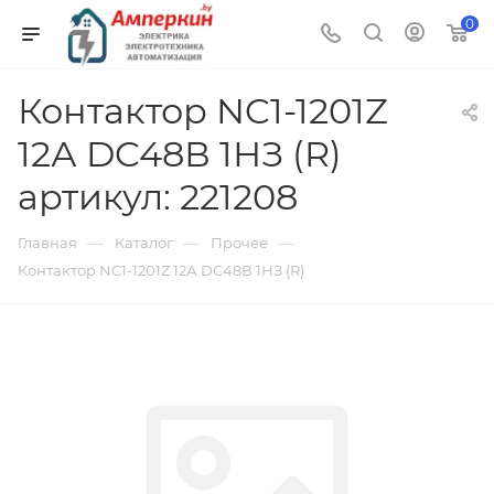
0
Контактор NC1-1201Z
12А DC48В 1НЗ (R)
артикул: 221208
—
—
—
Главная
Каталог
Прочее
Контактор NC1-1201Z 12А DC48В 1НЗ (R)