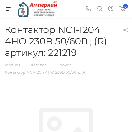
0
Контактор NC1-1204
4НО 230В 50/60Гц (R)
артикул: 221219
—
—
—
Главная
Каталог
Прочее
Контактор NC1-1204 4НО 230В 50/60Гц (R)