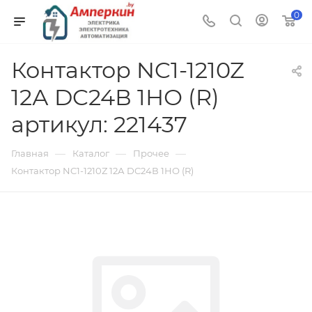
0
Контактор NC1-1210Z
12А DC24В 1НО (R)
артикул: 221437
—
—
—
Главная
Каталог
Прочее
Контактор NC1-1210Z 12А DC24В 1НО (R)