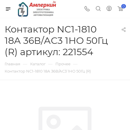
0
Контактор NC1-1810
18А 36В/АС3 1НО 50Гц
(R) артикул: 221554
—
—
—
Главная
Каталог
Прочее
Контактор NC1-1810 18А 36В/АС3 1НО 50Гц (R)