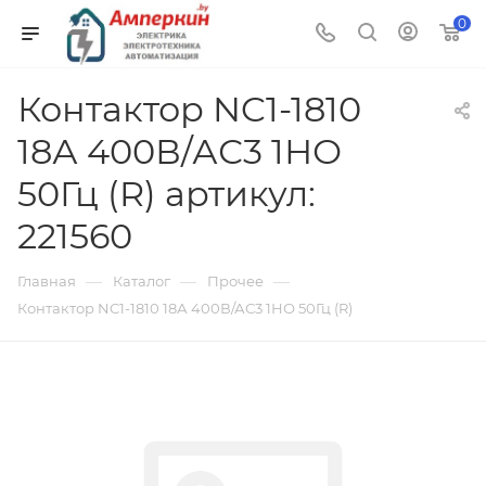
0
Контактор NC1-1810
18А 400В/АС3 1НО
50Гц (R) артикул:
221560
—
—
—
Главная
Каталог
Прочее
Контактор NC1-1810 18А 400В/АС3 1НО 50Гц (R)