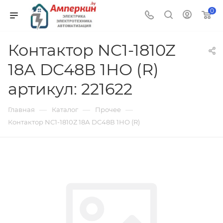
0
Контактор NC1-1810Z
18А DC48В 1НО (R)
артикул: 221622
—
—
—
Главная
Каталог
Прочее
Контактор NC1-1810Z 18А DC48В 1НО (R)