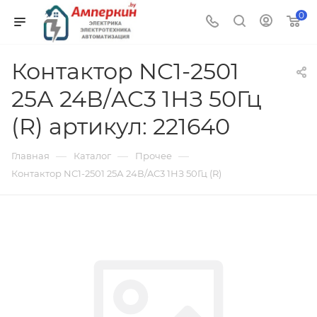
0
Контактор NC1-2501
25А 24В/AC3 1НЗ 50Гц
(R) артикул: 221640
—
—
—
Главная
Каталог
Прочее
Контактор NC1-2501 25А 24В/AC3 1НЗ 50Гц (R)