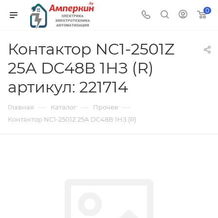
0
Контактор NC1-2501Z
25А DC48В 1НЗ (R)
артикул: 221714
—
—
—
Главная
Каталог
Прочее
Контактор NC1-2501Z 25А DC48В 1НЗ (R)