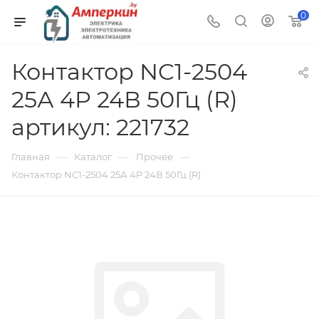
0
Контактор NC1-2504
25А 4P 24В 50Гц (R)
артикул: 221732
—
—
—
Главная
Каталог
Прочее
Контактор NC1-2504 25А 4P 24В 50Гц (R)