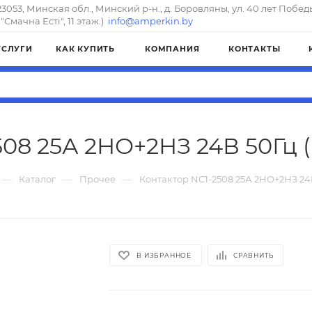
23053, Минская обл., Минский р-н., д. Боровляны, ул. 40 лет Побед
"Смачна Естi", 11 этаж.)
info@amperkin.by
УСЛУГИ
КАК КУПИТЬ
КОМПАНИЯ
КОНТАКТЫ
08 25А 2НО+2НЗ 24В 50Гц (R
—
—
—
Каталог
Прочее
Контактор NC1-2508 25А 2НО+2НЗ 24В
В ИЗБРАННОЕ
СРАВНИТЬ