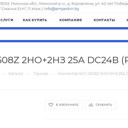
23053, Минская обл., Минский р-н., д. Боровляны, ул. 40 лет Побед
"Смачна Естi", 11 этаж.)
info@amperkin.by
УСЛУГИ
КАК КУПИТЬ
КОМПАНИЯ
КОНТАКТЫ
508Z 2НО+2НЗ 25А DC24В (R)
—
—
—
Каталог
Прочее
Контактор NC1-2508Z 2НО+2НЗ 25А D
В ИЗБРАННОЕ
СРАВНИТЬ