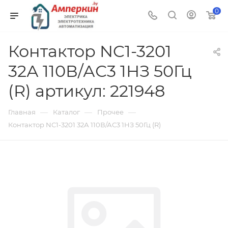
0
Контактор NC1-3201
32А 110В/АС3 1НЗ 50Гц
(R) артикул: 221948
—
—
—
Главная
Каталог
Прочее
Контактор NC1-3201 32А 110В/АС3 1НЗ 50Гц (R)