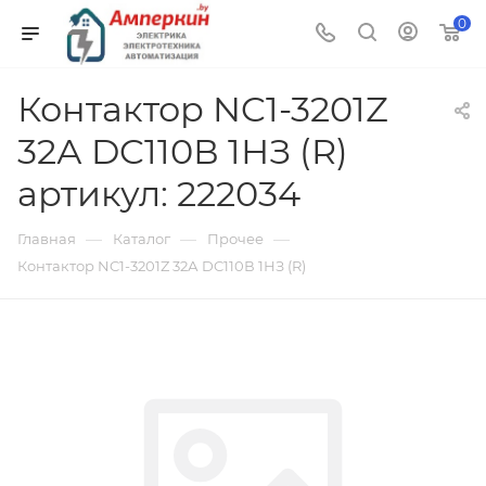
0
Контактор NC1-3201Z
32А DC110В 1НЗ (R)
артикул: 222034
—
—
—
Главная
Каталог
Прочее
Контактор NC1-3201Z 32А DC110В 1НЗ (R)