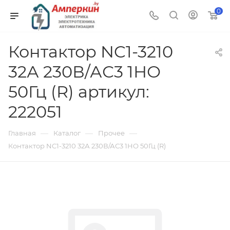
0
Контактор NC1-3210
32А 230В/АС3 1НО
50Гц (R) артикул:
222051
—
—
—
Главная
Каталог
Прочее
Контактор NC1-3210 32А 230В/АС3 1НО 50Гц (R)