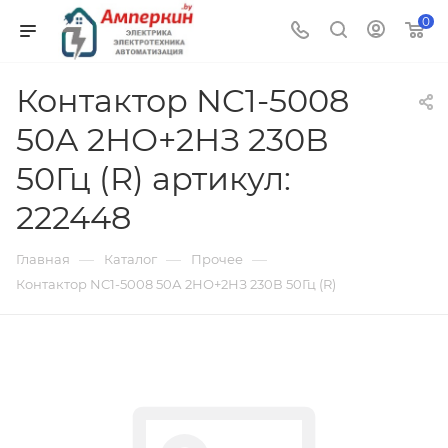
0
Контактор NC1-5008
50А 2НО+2НЗ 230В
50Гц (R) артикул:
222448
—
—
—
Главная
Каталог
Прочее
Контактор NC1-5008 50А 2НО+2НЗ 230В 50Гц (R)