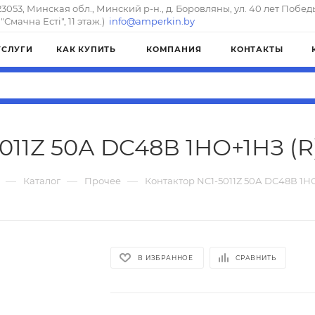
23053, Минская обл., Минский р-н., д. Боровляны, ул. 40 лет Побед
"Смачна Естi", 11 этаж.)
info@amperkin.by
УСЛУГИ
КАК КУПИТЬ
КОМПАНИЯ
КОНТАКТЫ
011Z 50А DC48В 1НО+1НЗ (R)
—
—
—
Каталог
Прочее
Контактор NC1-5011Z 50А DC48В 1НО
В ИЗБРАННОЕ
СРАВНИТЬ