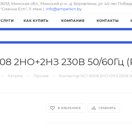
23053, Минская обл., Минский р-н., д. Боровляны, ул. 40 лет Побед
"Смачна Естi", 11 этаж.)
info@amperkin.by
УСЛУГИ
КАК КУПИТЬ
КОМПАНИЯ
КОНТАКТЫ
08 2НО+2НЗ 230В 50/60Гц (R
—
—
—
Каталог
Прочее
Контактор NC1-6508 2НО+2НЗ 230В 50
В ИЗБРАННОЕ
СРАВНИТЬ