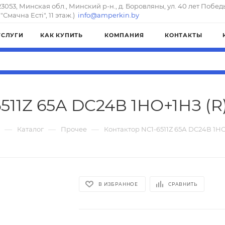
23053, Минская обл., Минский р-н., д. Боровляны, ул. 40 лет Побед
"Смачна Естi", 11 этаж.)
info@amperkin.by
УСЛУГИ
КАК КУПИТЬ
КОМПАНИЯ
КОНТАКТЫ
511Z 65А DC24В 1НО+1НЗ (R)
—
—
—
Каталог
Прочее
Контактор NC1-6511Z 65А DC24В 1НО
В ИЗБРАННОЕ
СРАВНИТЬ