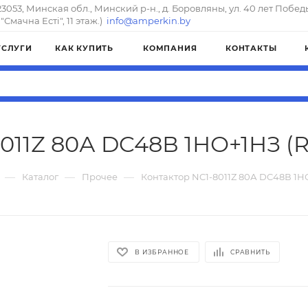
23053, Минская обл., Минский р-н., д. Боровляны, ул. 40 лет Побед
"Смачна Естi", 11 этаж.)
info@amperkin.by
УСЛУГИ
КАК КУПИТЬ
КОМПАНИЯ
КОНТАКТЫ
011Z 80А DC48В 1НО+1НЗ (R)
—
—
—
Каталог
Прочее
Контактор NC1-8011Z 80А DC48В 1НО
В ИЗБРАННОЕ
СРАВНИТЬ