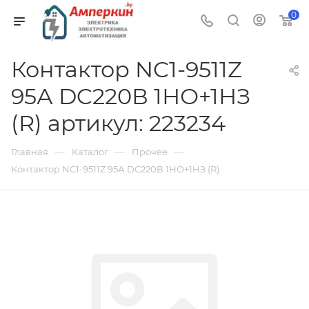
0
Контактор NC1-9511Z
95А DC220В 1НО+1НЗ
(R) артикул: 223234
—
—
—
Главная
Каталог
Прочее
Контактор NC1-9511Z 95А DC220В 1НО+1НЗ (R)