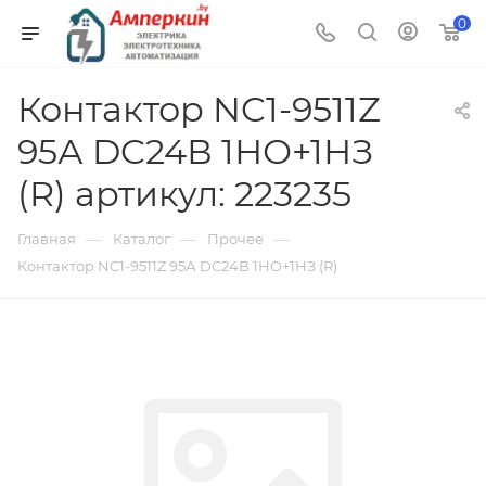
0
Контактор NC1-9511Z
95А DC24В 1НО+1НЗ
(R) артикул: 223235
—
—
—
Главная
Каталог
Прочее
Контактор NC1-9511Z 95А DC24В 1НО+1НЗ (R)