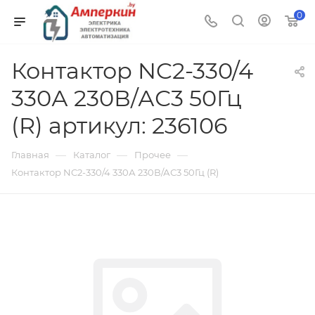
0
Контактор NC2-330/4
330А 230В/АС3 50Гц
(R) артикул: 236106
—
—
—
Главная
Каталог
Прочее
Контактор NC2-330/4 330А 230В/АС3 50Гц (R)