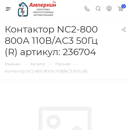
0
Контактор NC2-800
800А 110В/АС3 50Гц
(R) артикул: 236704
—
—
—
Главная
Каталог
Прочее
Контактор NC2-800 800А 110В/АС3 50Гц (R)