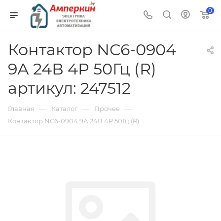
0
Контактор NC6-0904
9А 24В 4P 50Гц (R)
артикул: 247512
—
—
—
Главная
Каталог
Прочее
Контактор NC6-0904 9А 24В 4P 50Гц (R)