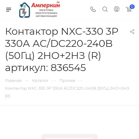
0
Контактор NXC-330 3P
330А AC/DC220-240B
(50Гц) 2НО+2НЗ (R)
артикул: 836545
—
—
—
Главная
Каталог
Прочее
Контактор NXC-330 3P 330А AC/DC220-240B (50Гц) 2НО+2НЗ
(R)