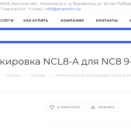
23053, Минская обл., Минский р-н., д. Боровляны, ул. 40 лет Побед
"Смачна Естi", 11 этаж.)
info@amperkin.by
УСЛУГИ
КАК КУПИТЬ
КОМПАНИЯ
КОНТАКТЫ
ировка NCL8-A для NC8 9-
—
—
—
Каталог
Прочее
Механическая блокировка NCL8-A дл
В ИЗБРАННОЕ
СРАВНИТЬ