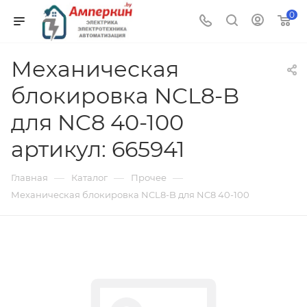
0
Механическая
блокировка NCL8-B
для NC8 40-100
артикул: 665941
—
—
—
Главная
Каталог
Прочее
Механическая блокировка NCL8-B для NC8 40-100