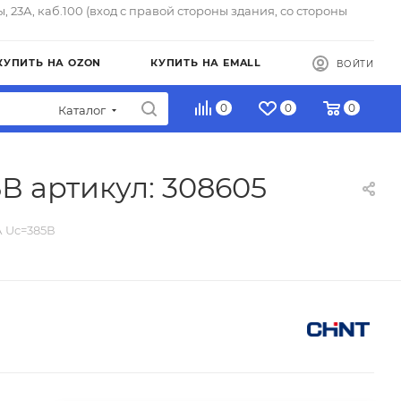
ы, 23А, каб.100 (вход с правой стороны здания, со стороны
КУПИТЬ НА OZON
КУПИТЬ НА EMALL
ВОЙТИ
0
0
0
Каталог
В артикул: 308605
А Uc=385В