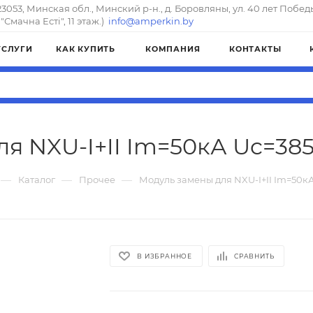
23053, Минская обл., Минский р-н., д. Боровляны, ул. 40 лет Побед
"Смачна Естi", 11 этаж.)
info@amperkin.by
УСЛУГИ
КАК КУПИТЬ
КОМПАНИЯ
КОНТАКТЫ
я NXU-I+II Im=50кА Uc=385
—
—
—
Каталог
Прочее
Модуль замены для NXU-I+II Im=50к
В ИЗБРАННОЕ
СРАВНИТЬ