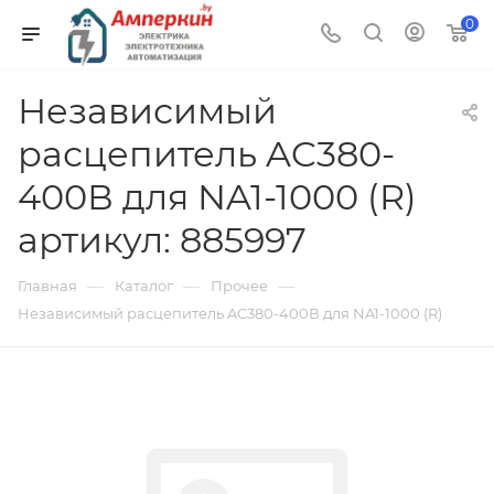
0
Независимый
расцепитель AC380-
400В для NA1-1000 (R)
артикул: 885997
—
—
—
Главная
Каталог
Прочее
Независимый расцепитель AC380-400В для NA1-1000 (R)