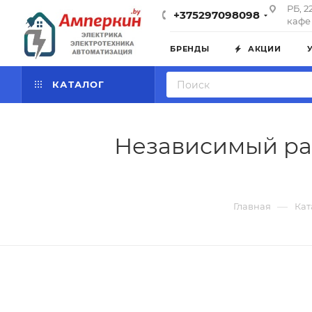
РБ, 2
+375297098098
кафе 
БРЕНДЫ
АКЦИИ
КАТАЛОГ
Независимый рас
—
Главная
Кат