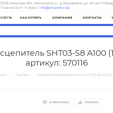
23053, Минская обл., Минский р-н., д. Боровляны, ул. 40 лет Побед
"Смачна Естi", 11 этаж.)
info@amperkin.by
УСЛУГИ
КАК КУПИТЬ
КОМПАНИЯ
КОНТАКТЫ
цепитель SHT03-S8 A100 (1
артикул: 570116
—
—
алог
Прочее
Независимый расцепитель SHT03-S8 A100 (1
В ИЗБРАННОЕ
СРАВНИТЬ