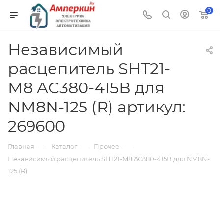
0
Независимый
расцепитель SHT21-
M8 AC380-415В для
NM8N-125 (R) артикул:
269600
—
—
—
Главная
Каталог
Прочее
Независимый расцепитель SHT21-M8 AC380-415В для NM8N-
125 (R)