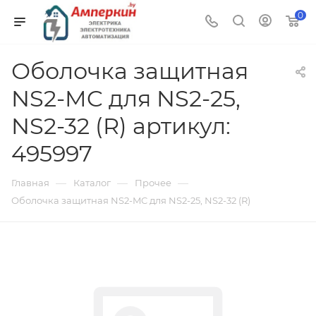
0
Оболочка защитная
NS2-MC для NS2-25,
NS2-32 (R) артикул:
495997
—
—
—
Главная
Каталог
Прочее
Оболочка защитная NS2-MC для NS2-25, NS2-32 (R)