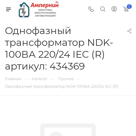
0
Однофазный
трансформатор NDK-
100ВА 220/24 IEC (R)
артикул: 434369
—
—
—
Главная
Каталог
Прочее
Однофазный трансформатор NDK-100ВА 220/24 IEC (R)