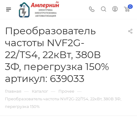
0
Преобразователь
частоты NVF2G-
22/TS4, 22кВт, 380В
3Ф, перегрузка 150%
артикул: 639033
—
—
—
Главная
Каталог
Прочее
Преобразователь частоты NVF2G-22/TS4, 22кВт, 380В 3Ф,
перегрузка 150%