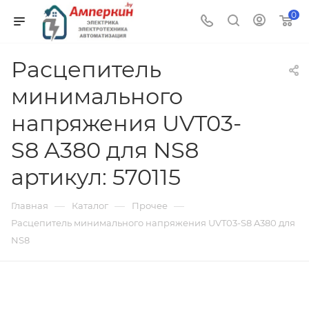
0
Расцепитель
минимального
напряжения UVT03-
S8 A380 для NS8
артикул: 570115
—
—
—
Главная
Каталог
Прочее
Расцепитель минимального напряжения UVT03-S8 A380 для
NS8