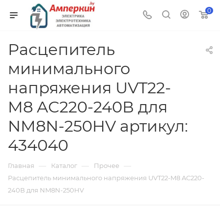
0
Расцепитель
минимального
напряжения UVT22-
M8 AC220-240В для
NM8N-250HV артикул:
434040
—
—
—
Главная
Каталог
Прочее
Расцепитель минимального напряжения UVT22-M8 AC220-
240В для NM8N-250HV