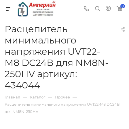
0
Расцепитель
минимального
напряжения UVT22-
M8 DC24В для NM8N-
250HV артикул:
434044
—
—
—
Главная
Каталог
Прочее
Расцепитель минимального напряжения UVT22-M8 DC24В
для NM8N-250HV