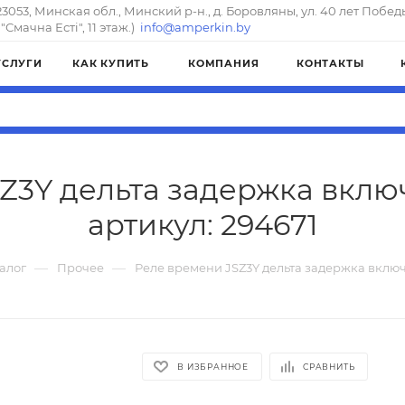
23053, Минская обл., Минский р-н., д. Боровляны, ул. 40 лет Побед
"Смачна Естi", 11 этаж.)
info@amperkin.by
УСЛУГИ
КАК КУПИТЬ
КОМПАНИЯ
КОНТАКТЫ
Z3Y дельта задержка вклю
артикул: 294671
—
—
алог
Прочее
Реле времени JSZ3Y дельта задержка вклю
В ИЗБРАННОЕ
СРАВНИТЬ