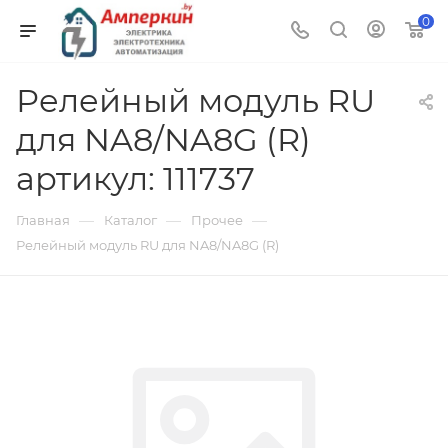
0
Релейный модуль RU
для NA8/NA8G (R)
артикул: 111737
—
—
—
Главная
Каталог
Прочее
Релейный модуль RU для NA8/NA8G (R)