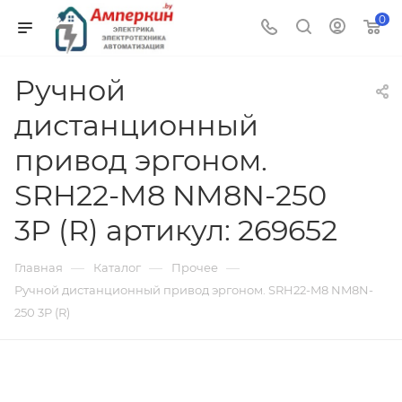
0
Ручной
дистанционный
привод эргоном.
SRH22-M8 NM8N-250
3P (R) артикул: 269652
—
—
—
Главная
Каталог
Прочее
Ручной дистанционный привод эргоном. SRH22-M8 NM8N-
250 3P (R)