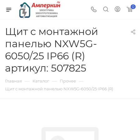
0
Щит с монтажной
панелью NXW5G-
6050/25 IP66 (R)
артикул: 507825
—
—
—
Главная
Каталог
Прочее
Щит с монтажной панелью NXW5G-6050/25 IP66 (R)