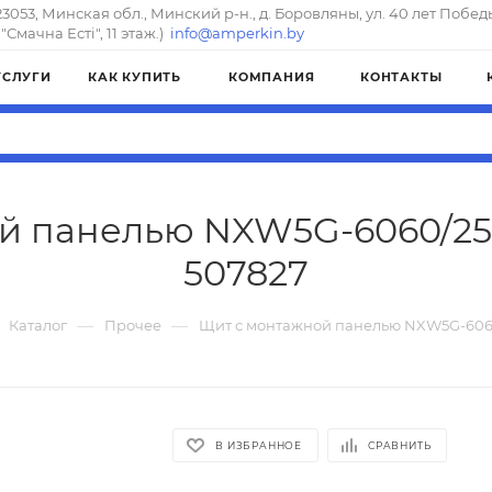
23053, Минская обл., Минский р-н., д. Боровляны, ул. 40 лет Побед
"Смачна Естi", 11 этаж.)
info@amperkin.by
УСЛУГИ
КАК КУПИТЬ
КОМПАНИЯ
КОНТАКТЫ
 панелью NXW5G-6060/25 I
507827
—
—
Каталог
Прочее
Щит с монтажной панелью NXW5G-6060/
В ИЗБРАННОЕ
СРАВНИТЬ