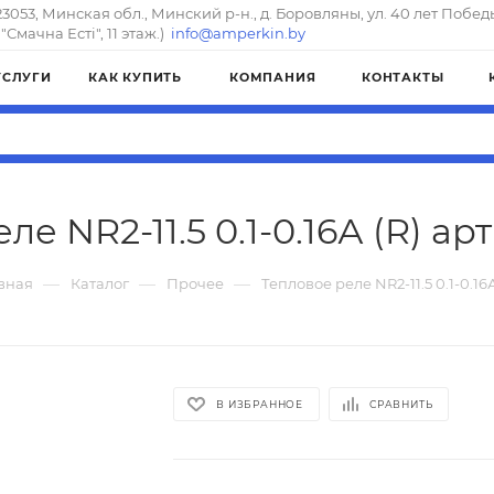
23053, Минская обл., Минский р-н., д. Боровляны, ул. 40 лет Побед
"Смачна Естi", 11 этаж.)
info@amperkin.by
УСЛУГИ
КАК КУПИТЬ
КОМПАНИЯ
КОНТАКТЫ
е NR2-11.5 0.1-0.16А (R) ар
—
—
—
вная
Каталог
Прочее
Тепловое реле NR2-11.5 0.1-0.16А
В ИЗБРАННОЕ
СРАВНИТЬ