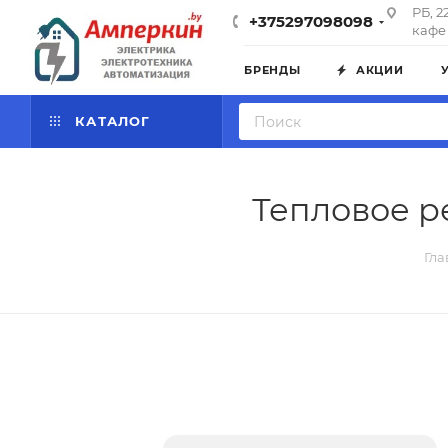
РБ, 2
+375297098098
кафе 
БРЕНДЫ
АКЦИИ
КАТАЛОГ
Тепловое рел
Гла