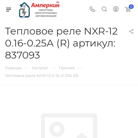
0
Тепловое реле NXR-12
0.16-0.25А (R) артикул:
837093
—
—
—
Главная
Каталог
Прочее
Тепловое реле NXR-12 0.16-0.25А (R)