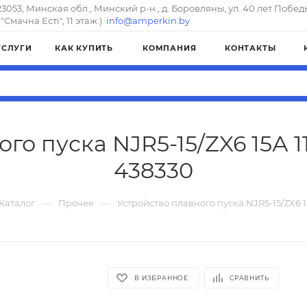
23053, Минская обл., Минский р-н., д. Боровляны, ул. 40 лет Побед
"Смачна Естi", 11 этаж.)
info@amperkin.by
УСЛУГИ
КАК КУПИТЬ
КОМПАНИЯ
КОНТАКТЫ
го пуска NJR5-15/ZX6 15А 1
438330
—
—
Каталог
Прочее
Устройство плавного пуска NJR5-15/ZX6 1
В ИЗБРАННОЕ
СРАВНИТЬ