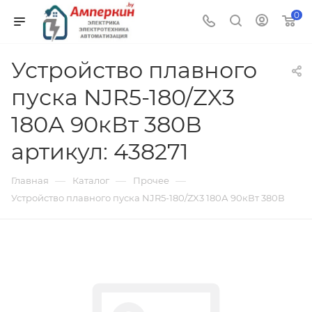
0
Устройство плавного
пуска NJR5-180/ZX3
180А 90кВт 380В
артикул: 438271
—
—
—
Главная
Каталог
Прочее
Устройство плавного пуска NJR5-180/ZX3 180А 90кВт 380В